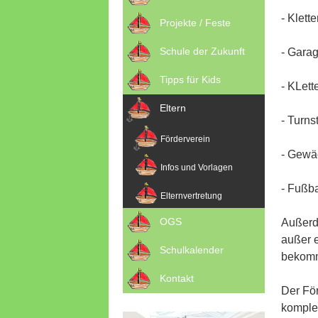
- Kle
Projekte / Feste
Schule der Zukunft
- G
Tipps für Kids
- K
Eltern
- T
Förderverein
- Ge
Infos und Vorlagen
- Fu
Elternvertretung
OGS
Außerde
außer e
Schulkalender
bekomme
Kontakt
Der För
komplet