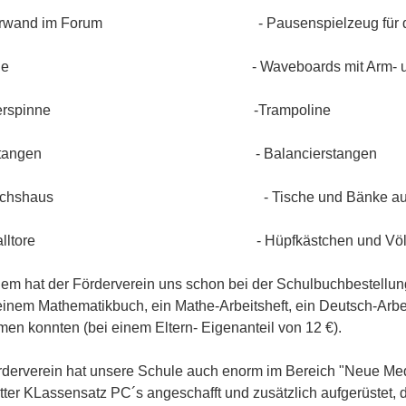
tterwand im Forum - Pausenspielzeug für die
arage - Waveboards mit Arm- und Be
Letterspinne -Trampoline
urnstangen - Balancierstangen
wächshaus - Tische und Bänke auf dem 
ßballtore - Hüpfkästchen und Völkerb
m hat der Förderverein uns schon bei der Schulbuchbestellung 
inem Mathematikbuch, ein Mathe-Arbeitsheft, ein Deutsch-Arbei
n konnten (bei einem Eltern- Eigenanteil von 12 €).
derverein hat unsere Schule auch enorm im Bereich "Neue Medi
ter KLassensatz PC´s angeschafft und zusätzlich aufgerüstet, 