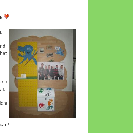
h.
r.
und
hat
ann,
en,
icht
ich !