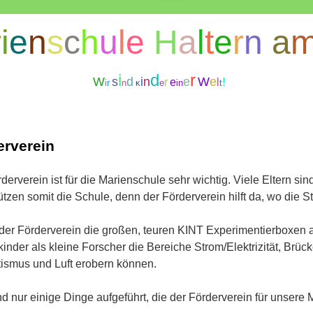
r
i
e
n
s
c
h
u
l
e
H
a
l
t
e
r
n
a
i
d
r
W
s
d
i
n
e
W
e
!
r
e
l
i
r
n
e
i
n
t
K
erverein
derverein ist für die Marienschule sehr wichtig. Viele Eltern si
ützen somit die Schule, denn der Förderverein hilft da, wo die S
der Förderverein die großen, teuren KINT Experimentierboxen a
inder als kleine Forscher die Bereiche Strom/Elektrizität, Brü
ismus und Luft erobern können.
nd nur einige Dinge aufgeführt, die der Förderverein für unsere 