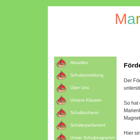
M
a
Aktuelles
Förd
Schulanmeldung
Der För
Über Uns
unterst
Unsere Klassen
So hat 
Marienk
Schulbücherei
Magnet
Schülerparlament
Hier si
Unser Schulprogramm