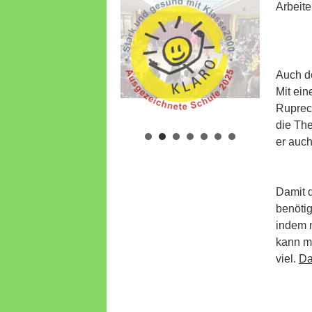
Arbeit
Auch de
Mit ein
Ruprech
die Th
er auch
Damit d
benötig
indem m
kann m
viel.
Da