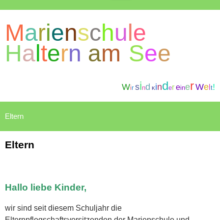
M
a
r
i
e
n
s
c
h
u
l
e
H
a
l
t
e
r
n
a
m
S
e
e
i
d
r
W
s
d
i
n
e
W
e
!
r
e
l
i
r
n
e
i
n
t
K
Eltern
Hallo liebe Kinder,
wir sind seit diesem Schuljahr die
Elternpflegschaftsvorsitzenden der Marienschule und