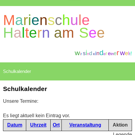
M
a
r
i
e
n
s
c
h
u
l
e
H
a
l
t
e
r
n
a
m
S
e
e
i
d
r
W
s
d
i
n
e
W
e
!
r
e
l
i
r
n
e
i
n
t
K
Schulkalender
Unsere Termine:
Es liegt aktuell kein Eintrag vor.
Datum
Uhrzeit
Ort
Veranstaltung
Aktion
Legende