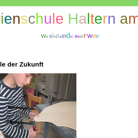
r
i
e
n
s
c
h
u
l
e
H
a
l
t
e
r
n
a
i
d
r
W
s
d
i
n
e
W
e
!
r
e
l
i
r
n
e
i
n
t
K
le der Zukunft