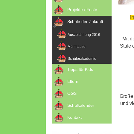
Projekte / Feste
I
Schule der Zukunft
Auszeichnung 2016
Mit d
Stufe 
Müllmäuse
Schülerakademie
Tipps für Kids
Eltern
OGS
Große 
und vi
Schulkalender
Kontakt