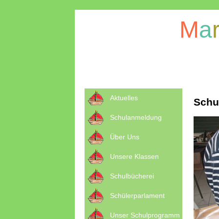
M
a
Aktuelles
Schu
Schulanmeldung
Über Uns
Unsere Klassen
Schulbücherei
Schülerparlament
Unser Schulprogramm